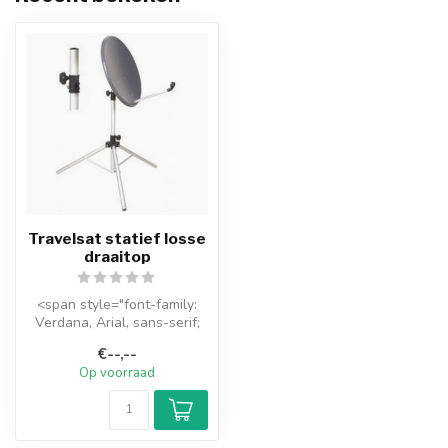
Travelsat statief losse
draaitop
<span style="font-family:
Verdana, Arial, sans-serif;
font-size: 11px; line-heig...
€--,--
Op voorraad