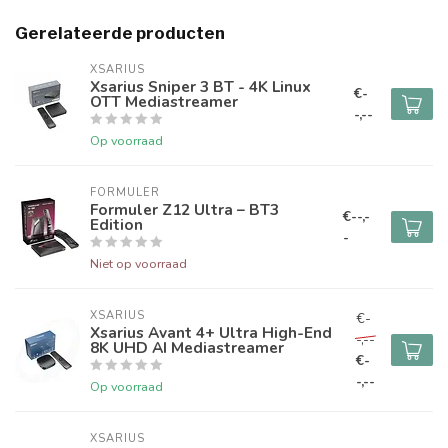
Gerelateerde producten
XSARIUS
Xsarius Sniper 3 BT - 4K Linux
€-
OTT Mediastreamer
-,--
Op voorraad
FORMULER
Formuler Z12 Ultra – BT3
€--,-
Edition
-
Niet op voorraad
XSARIUS
€-
Xsarius Avant 4+ Ultra High-End
-,--
8K UHD AI Mediastreamer
€-
-,--
Op voorraad
XSARIUS