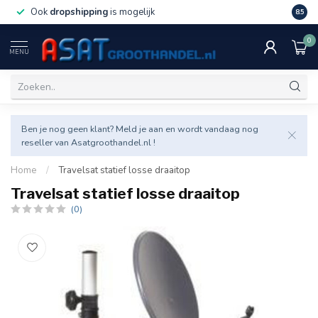
Ook
dropshipping
is mogelijk
Veel v
8.5
0
MENU
Ben je nog geen klant? Meld je aan en wordt vandaag nog
reseller van Asatgroothandel.nl !
Home
/
Travelsat statief losse draaitop
Travelsat statief losse draaitop
(0)