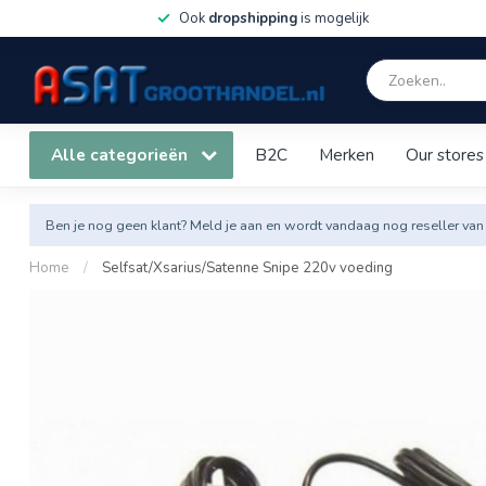
Ook
dropshipping
is mogelijk
Alle categorieën
B2C
Merken
Our stores
Ben je nog geen klant? Meld je aan en wordt vandaag nog reseller van
Home
/
Selfsat/Xsarius/Satenne Snipe 220v voeding