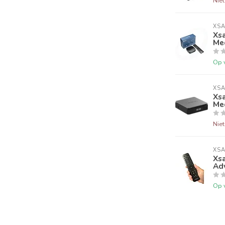
Nie
XSA
Xsa
Me
Op 
XSA
Xsa
Me
Nie
XSA
Xsa
Ad
Op 