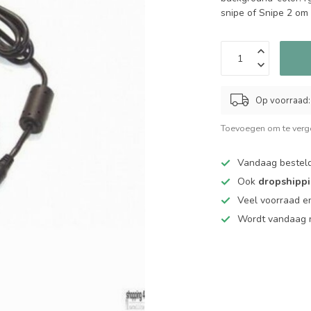
snipe of Snipe 2 om
Op voorraad:
Toevoegen om te verge
Vandaag bestel
Ook
dropshipp
Veel voorraad en
Wordt vandaag n