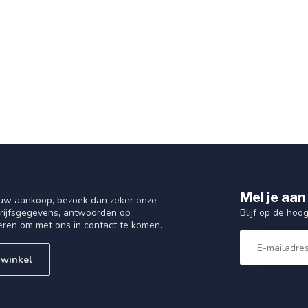
Mel je aan
 uw aankoop, bezoek dan zeker onze
Blijf op de hoo
drijfsgegevens, antwoorden op
eren om met ons in contact te komen.
 winkel