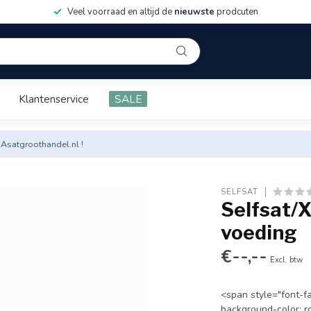
Veel voorraad en altijd de
nieuwste
prodcuten
Klantenservice
SALE
 Asatgroothandel.nl !
SELFSAT
Selfsat/
voeding
€--,--
Excl. btw
<span style="font-fam
background-color: rg