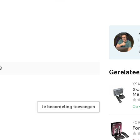
9
Gerelatee
XSA
Xsa
Me
Op 
Je beoordeling toevoegen
FO
For