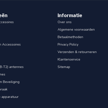
eën
Informatie
ccesoires
Over ons
Algemene voorwaarden
Betaalmethoden
n Accessoires
Privacy Policy
Verzenden & retourneren
Klantenservice
B-T2) antennes
Sitemap
nnes
m Beveiliging
praak
e apparatuur