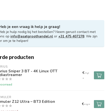
Heb je een vraag ik help je graag!
Heb je hulp nodig bij het bestellen? Neem gerust contact met
ons op
info@asatgroothandel.nl
or
+31 475 407278
. We zijn
er om je te helpen!
rde producten
RIUS
rius Sniper 3 BT - 4K Linux OTT
€--,-
diastreamer
-
voorraad
RMULER
muler Z12 Ultra – BT3 Edition
€--,--