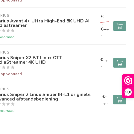
t op voorraad
RIUS
€-
rius Avant 4+ Ultra High-End 8K UHD AI
-,--
diastreamer
€--,-
-
voorraad
RIUS
rius Sniper X2 BT Linux OTT
€--,-
diaStreamer 4K UHD
-
t op voorraad
RIUS
9,0
rius Sniper 2 Linux Sniper IR-L1 originele
€-
vanced afstandsbediening
-,--
voorraad