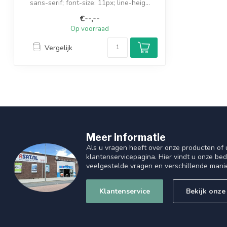
sans-serif; font-size: 11px; line-heig...
€--,--
Op voorraad
Vergelijk
Meer informatie
Als u vragen heeft over onze producten of
klantenservicepagina. Hier vindt u onze be
veelgestelde vragen en verschillende mani
Klantenservice
Bekijk onze