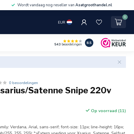
Wordt vandaag nog reseller van
Asatgroothandel.nl
0
EUR
8.5
543
beoordelingen
0 beoordelingen
Xsarius/Satenne Snipe 220v
Op voorraad (11)
ily: Verdana, Arial, sans-serif; font-size: 11px; line-height: 16px;
b(255, 255, 255); ">Extern voeding voor Xsarius, Satenne, Selfsat