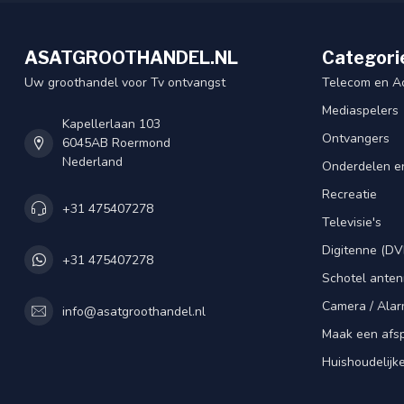
ASATGROOTHANDEL.NL
Categori
Uw groothandel voor Tv ontvangst
Telecom en A
Mediaspelers
Kapellerlaan 103
Ontvangers
6045AB Roermond
Nederland
Onderdelen e
Recreatie
+31 475407278
Televisie's
Digitenne (DV
+31 475407278
Schotel ante
Camera / Alar
info@asatgroothandel.nl
Maak een afs
Huishoudelijk