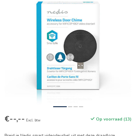
€--,--
Op voorraad (13)
Excl. btw
Breid je Nedis smart videodeurbel uit met deze draadloze