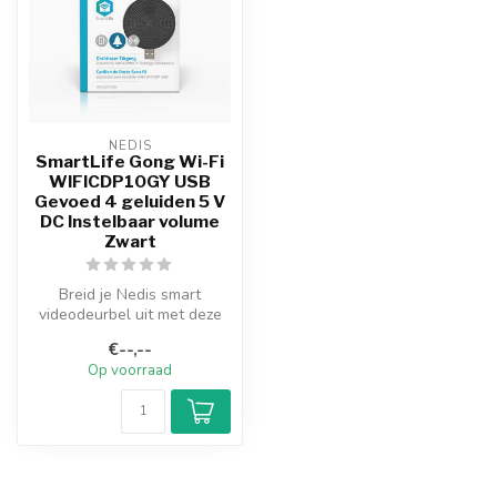
NEDIS
SmartLife Gong Wi-Fi
WIFICDP10GY USB
Gevoed 4 geluiden 5 V
DC Instelbaar volume
Zwart
Breid je Nedis smart
videodeurbel uit met deze
draadloze
€--,--
deurbelontvanger. Zo we...
Op voorraad