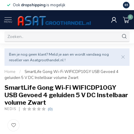
Ook
dropshipping
is mogelijk
Veel v
8.5
0
MENU
Ben je nog geen klant? Meld je aan en wordt vandaag nog
reseller van Asatgroothandel.nl !
Home
/
SmartLife Gong Wi-Fi WIFICDP10GY USB Gevoed 4
geluiden 5 V DC Instelbaar volume Zwart
SmartLife Gong Wi-Fi WIFICDP10GY
USB Gevoed 4 geluiden 5 V DC Instelbaar
volume Zwart
(0)
NEDIS