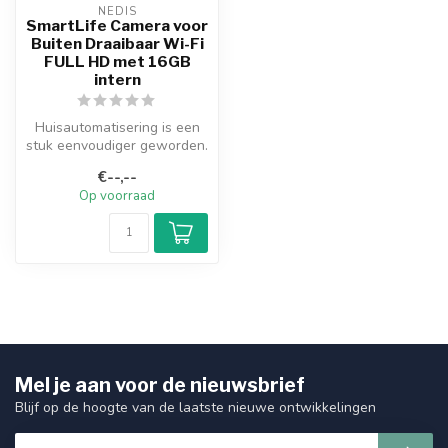
NEDIS
SmartLife Camera voor
Buiten Draaibaar Wi-Fi
FULL HD met 16GB
intern
Huisautomatisering is een
stuk eenvoudiger geworden.
Deze eenvoudig te
€--,--
gebruiken...
Op voorraad
Mel je aan voor de nieuwsbrief
Blijf op de hoogte van de laatste nieuwe ontwikkelingen