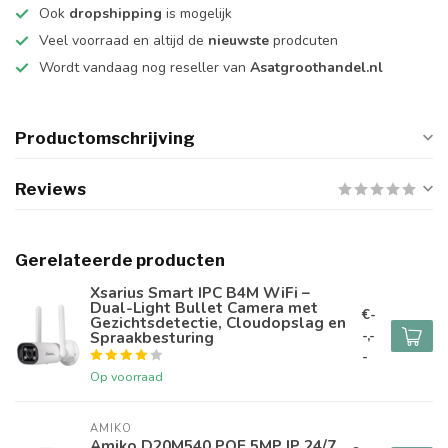
Ook
dropshipping
is mogelijk
Veel voorraad en altijd de
nieuwste
prodcuten
Wordt vandaag nog reseller van
Asatgroothandel.nl
Productomschrijving
Reviews
Gerelateerde producten
Xsarius Smart IPC B4M WiFi –
Dual-Light Bullet Camera met
€-
Gezichtsdetectie, Cloudopslag en
-,-
Spraakbesturing
-
Op voorraad
AMIKO
Amiko D20M540 POE 5MP IP 24/7