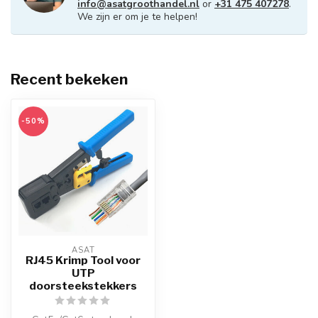
info@asatgroothandel.nl
or
+31 475 407278
.
We zijn er om je te helpen!
Recent bekeken
-50%
ASAT
RJ45 Krimp Tool voor
UTP
doorsteekstekkers