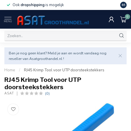
Ook
dropshipping
is mogelijk
Veel v
8.5
0
MENU
Ben je nog geen klant? Meld je aan en wordt vandaag nog
reseller van Asatgroothandel.nl !
Home
/
RJ45 Krimp Tool voor UTP doorsteekstekkers
RJ45 Krimp Tool voor UTP
doorsteekstekkers
(0)
ASAT