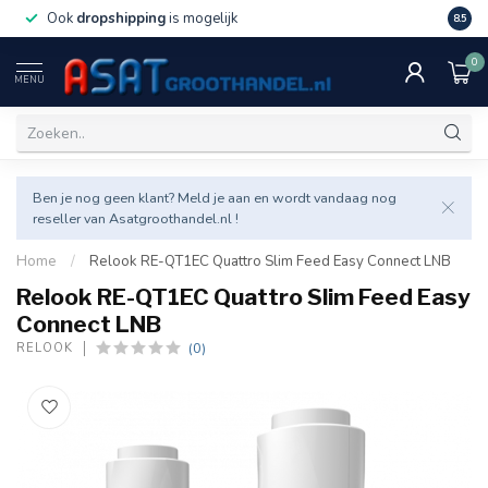
Ook
dropshipping
is mogelijk
Veel v
8.5
0
MENU
Ben je nog geen klant? Meld je aan en wordt vandaag nog
reseller van Asatgroothandel.nl !
Home
/
Relook RE-QT1EC Quattro Slim Feed Easy Connect LNB
Relook RE-QT1EC Quattro Slim Feed Easy
Connect LNB
(0)
RELOOK