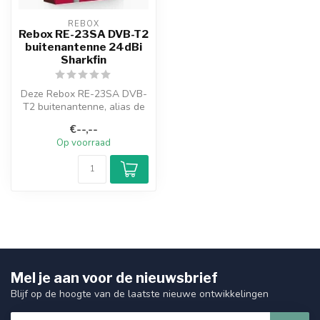
REBOX
Rebox RE-23SA DVB-T2
buitenantenne 24dBi
Sharkfin
Deze Rebox RE-23SA DVB-
T2 buitenantenne, alias de
“Sharkfin” vanwege zijn
€--,--
mariti...
Op voorraad
Mel je aan voor de nieuwsbrief
Blijf op de hoogte van de laatste nieuwe ontwikkelingen