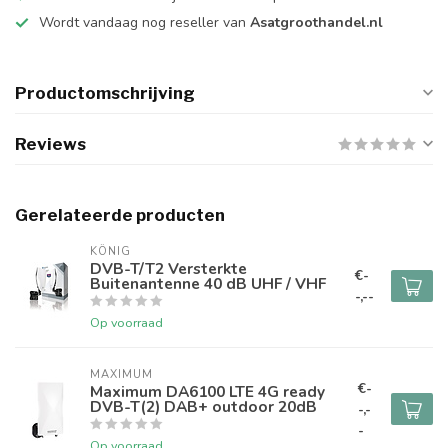
Wordt vandaag nog reseller van
Asatgroothandel.nl
Productomschrijving
Reviews
Gerelateerde producten
KÖNIG
DVB-T/T2 Versterkte
€-
Buitenantenne 40 dB UHF / VHF
-,--
Op voorraad
MAXIMUM
€-
Maximum DA6100 LTE 4G ready
DVB-T(2) DAB+ outdoor 20dB
-,-
-
Op voorraad