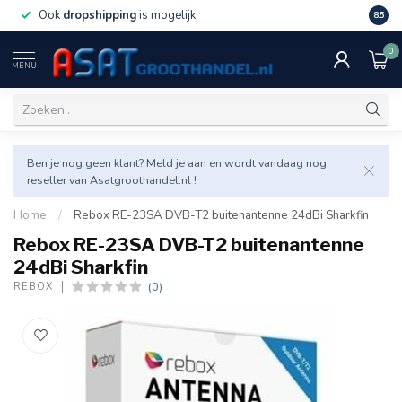
Ook
dropshipping
is mogelijk
Veel v
8.5
0
MENU
Ben je nog geen klant? Meld je aan en wordt vandaag nog
reseller van Asatgroothandel.nl !
Home
/
Rebox RE-23SA DVB-T2 buitenantenne 24dBi Sharkfin
Rebox RE-23SA DVB-T2 buitenantenne
24dBi Sharkfin
(0)
REBOX