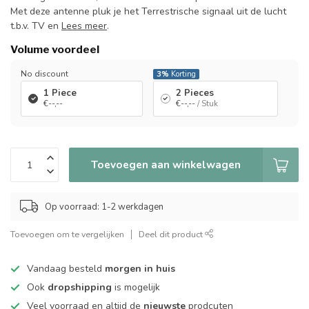
Met deze antenne pluk je het Terrestrische signaal uit de lucht
t.b.v. TV en
Lees meer
.
Volume voordeel
No discount
3%
Korting
1 Piece
2 Pieces
€--,--
€--,--
/ Stuk
Toevoegen aan winkelwagen
Op voorraad: 1-2 werkdagen
Toevoegen om te vergelijken
Deel dit product
Vandaag besteld
morgen in huis
Ook
dropshipping
is mogelijk
Veel voorraad en altijd de
nieuwste
prodcuten