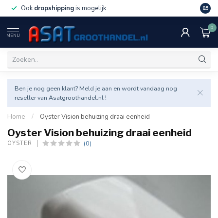
Ook
dropshipping
is mogelijk
Veel v
8.5
0
MENU
Ben je nog geen klant? Meld je aan en wordt vandaag nog
reseller van Asatgroothandel.nl !
Home
/
Oyster Vision behuizing draai eenheid
Oyster Vision behuizing draai eenheid
(0)
OYSTER