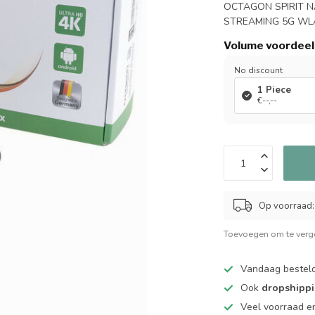
OCTAGON SPIRIT N
STREAMING 5G WL
Volume voordeel
No discount
1 Piece
€--,--
Op voorraad:
Toevoegen om te verge
Vandaag bestel
Ook
dropshipp
Veel voorraad en