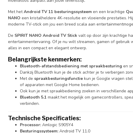
moeiteloos aanpast aan jouw levensstijl.
Met het
Android TV 11 besturingssysteem
en een krachtige
Qua
NANO
een kristalheldere 4K-resolutie en vloeiende prestaties. H
moderne TV-stick om jou een breed scala aan entertainmentmogel
De
SPIRIT NANO Android TV Stick
valt op door zijn krachtige h
entertainmentervaring. Of je nu wilt streamen, gamen of gebruik 
alles in een compact en elegant ontwerp.
Belangrijkste kenmerken:
Bluetooth-afstandsbediening met spraakbesturing
en sn
Dankzij Bluetooth kun je de stick achter je tv verbergen zon
Met de
spraakbesturingsfunctie
kun je Google vragen stel
of apparaten met Google Home bedienen.
Ook kun je met spraakbediening zoeken in verschillende ap
Bluetooth 5.1
maakt het mogelijk om gamecontrollers, spea
verbinden.
Technische Specificaties:
Processor:
Amlogic S905Y4
Besturingssysteem:
Android TV 11.0