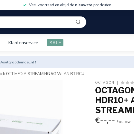
Veel voorraad en altijd de
nieuwste
prodcuten
Klantenservice
SALE
 Asatgroothandel.nl !
ick OTT MEDIA STREAMING 5G WLAN BT RCU
OCTAGON
OCTAGON
HDR10+ 
STREAMI
€--,--
Excl. btw