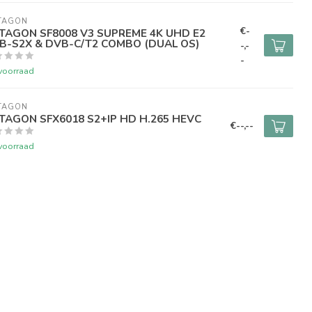
TAGON
€-
TAGON SF8008 V3 SUPREME 4K UHD E2
B-S2X & DVB-C/T2 COMBO (DUAL OS)
-,-
-
voorraad
TAGON
TAGON SFX6018 S2+IP HD H.265 HEVC
€--,--
voorraad