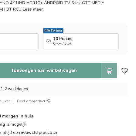
ANO 4K UHD HDR10+ ANDROID TV Stick OTT MEDIA
AN BT RCU
Lees meer
.
4%
Korting
10 Pieces
€--,--
/ Stuk
Toevoegen aan winkelwagen
 1-2 werkdagen
lijken
Deel dit product
d
morgen in huis
ing
is mogelijk
 altijd de
nieuwste
prodcuten