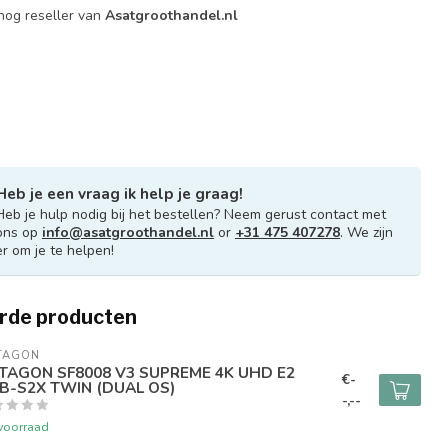
og reseller van
Asatgroothandel.nl
Heb je een vraag ik help je graag!
Heb je hulp nodig bij het bestellen? Neem gerust contact met
ons op
info@asatgroothandel.nl
or
+31 475 407278
. We zijn
er om je te helpen!
rde producten
TAGON
TAGON SF8008 V3 SUPREME 4K UHD E2
€-
B-S2X TWIN (DUAL OS)
-,--
voorraad