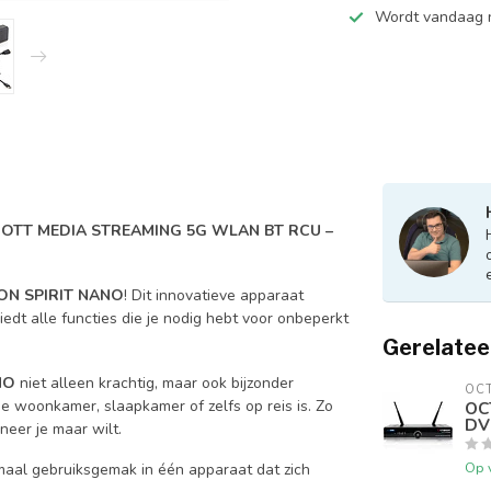
Wordt vandaag n
 OTT MEDIA STREAMING 5G WLAN BT RCU –
N SPIRIT NANO
! Dit innovatieve apparaat
edt alle functies die je nodig hebt voor onbeperkt
Gerelatee
NO
niet alleen krachtig, maar ook bijzonder
OC
e woonkamer, slaapkamer of zelfs op reis is. Zo
OC
DV
nneer je maar wilt.
Op 
imaal gebruiksgemak in één apparaat dat zich