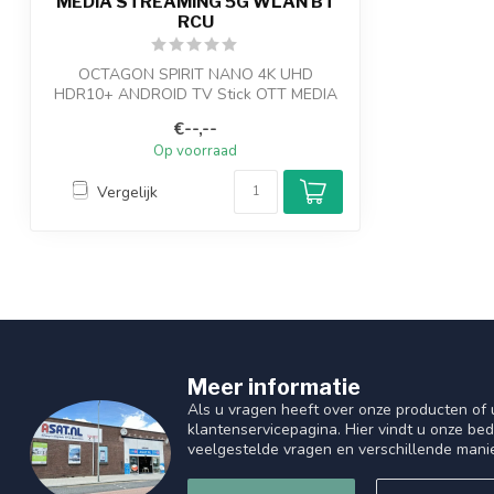
MEDIA STREAMING 5G WLAN BT
RCU
OCTAGON SPIRIT NANO 4K UHD
HDR10+ ANDROID TV Stick OTT MEDIA
STREAMING 5G WLAN B...
€--,--
Op voorraad
Vergelijk
Meer informatie
Als u vragen heeft over onze producten of
klantenservicepagina. Hier vindt u onze be
veelgestelde vragen en verschillende mani