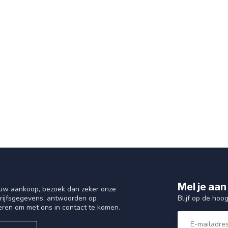
Mel je aan
 uw aankoop, bezoek dan zeker onze
Blijf op de hoo
drijfsgegevens, antwoorden op
eren om met ons in contact te komen.