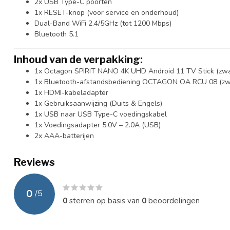
2x USB Type-C poorten
1x RESET-knop (voor service en onderhoud)
Dual-Band WiFi 2.4/5GHz (tot 1200 Mbps)
Bluetooth 5.1
Inhoud van de verpakking:
1x Octagon SPIRIT NANO 4K UHD Android 11 TV Stick (zwa
1x Bluetooth-afstandsbediening OCTAGON OA RCU 08 (zw
1x HDMI-kabeladapter
1x Gebruiksaanwijzing (Duits & Engels)
1x USB naar USB Type-C voedingskabel
1x Voedingsadapter 5.0V – 2.0A (USB)
2x AAA-batterijen
Reviews
0
/
5
0
sterren op basis van
0
beoordelingen