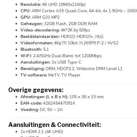
Resolutie:
4K UHD (3840x2160p)
CPU:
ARM Cortex A35 Quad-Core, 64-bit, 4x 1.9GHz – 165
GPU:
ARM G31 MP2
Geheugen:
32GB Flash, 2GB DDR RAM
Video-decodering:
4K*2K bij 60fps
Beeldstandaarden:
HDR10, HDR10+, HLG
Videoformaten:
4Kp75 10bit: H.265P9 P-2 / AVS2
Bluetooth:
5.1
WiFi:
2.4/5GHz Dual-Band, tot 1200Mbps
Aansluitingen:
2x USB Type-C
Beveiliging:
DRM, HDCP2.2, Widevine DRM Level L1
TV-software:
MeTV TV Player
Overige gegevens:
Afmetingen (L x B x H):
105 x 36 x 15 mm
EAN-code:
4262454470914
Voeding:
DC 5V – 2A
Aansluitingen & Connectiviteit:
1x HDMI 2.1 (4K UHD)