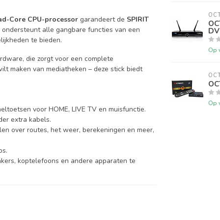
OC
d-Core CPU-processor
garandeert de
SPIRIT
OC
ij ondersteunt alle gangbare functies van een
DV
ijkheden te bieden.
Op 
ardware, die zorgt voor een complete
wilt maken van mediatheken – deze stick biedt
OC
OC
Op 
eltoetsen voor HOME, LIVE TV en muisfunctie.
der extra kabels.
len over routes, het weer, berekeningen en meer,
ps.
kers, koptelefoons en andere apparaten te