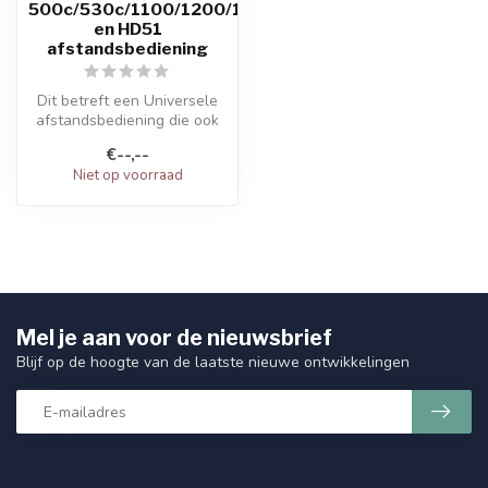
500c/530c/1100/1200/1265/1500
en HD51
afstandsbediening
Dit betreft een Universele
afstandsbediening die ook
geschik is voor oudere
€--,--
mode...
Niet op voorraad
Mel je aan voor de nieuwsbrief
Blijf op de hoogte van de laatste nieuwe ontwikkelingen