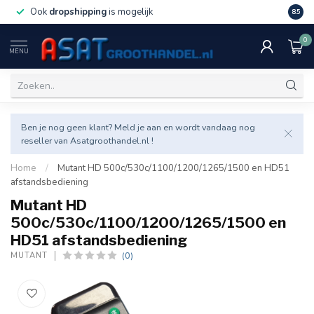
Ook
dropshipping
is mogelijk
Veel v
8.5
0
MENU
Ben je nog geen klant? Meld je aan en wordt vandaag nog
reseller van Asatgroothandel.nl !
Home
/
Mutant HD 500c/530c/1100/1200/1265/1500 en HD51
afstandsbediening
Mutant HD
500c/530c/1100/1200/1265/1500 en
HD51 afstandsbediening
(0)
MUTANT