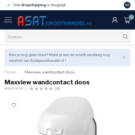
Ook
dropshipping
is mogelijk
Veel v
8.5
0
MENU
Ben je nog geen klant? Meld je aan en wordt vandaag nog
reseller van Asatgroothandel.nl !
Home
/
Maxview wandcontact doos
Maxview wandcontact doos
(0)
MAXVIEW