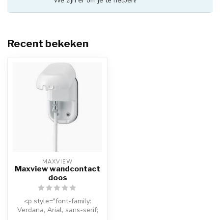
We zijn er om je te helpen!
Recent bekeken
MAXVIEW
Maxview wandcontact
doos
<p style="font-family:
Verdana, Arial, sans-serif;
font-size: 11px; line-height:...