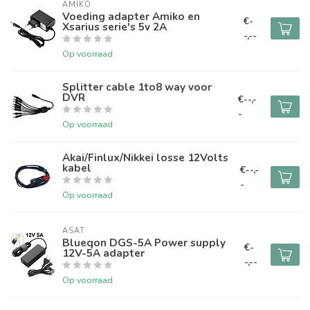
AMIKO
Voeding adapter Amiko en
€-
Xsarius serie's 5v 2A
-,--
Op voorraad
Splitter cable 1to8 way voor
DVR
€--,-
-
Op voorraad
Akai/Finlux/Nikkei losse 12Volts
kabel
€--,-
-
Op voorraad
ASAT
Blueqon DGS-5A Power supply
€-
12V-5A adapter
-,--
Op voorraad