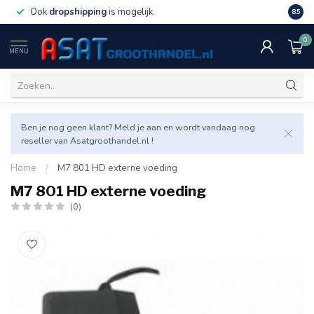
Ook
dropshipping
is mogelijk
Veel v
8.5
0
MENU
Ben je nog geen klant? Meld je aan en wordt vandaag nog
reseller van Asatgroothandel.nl !
Home
/
M7 801 HD externe voeding
M7 801 HD externe voeding
(0)