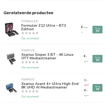
Gerelateerde producten
FORMULER
Formuler Z12 Ultra – BT3
€--,-
Edition
-
Op voorraad
XSARIUS
Xsarius Sniper 3 BT - 4K Linux
€-
OTT Mediastreamer
-,--
Op voorraad
XSARIUS
€-
Xsarius Avant 4+ Ultra High-End
-,--
8K UHD AI Mediastreamer
€-
-,--
Op voorraad