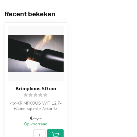
Recent bekeken
Krimpkous 50 cm
<p>KRIMPKOUS WIT 12.7-
6.4mm</p><br /><br />
<p>Professionele
€--,--
zelfdovende krimpkou...
Op voorraad