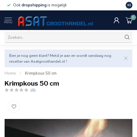
Ook
dropshipping
is mogelijk
Veel v
8.5
0
MENU
Ben je nog geen klant? Meld je aan en wordt vandaag nog
reseller van Asatgroothandel.nl !
Home
/
Krimpkous 50 cm
Krimpkous 50 cm
(0)