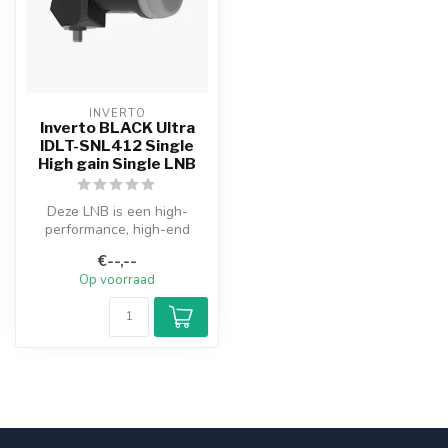
INVERTO
Inverto BLACK Ultra
IDLT-SNL412 Single
High gain Single LNB
Deze LNB is een high-
performance, high-end
product. Deze lnb heeft zeer
€--,--
goede ei...
Op voorraad