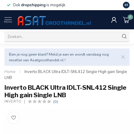
Ook
dropshipping
is mogelijk
Veel v
8.5
0
MENU
Ben je nog geen klant? Meld je aan en wordt vandaag nog
reseller van Asatgroothandel.nl !
Home
/
Inverto BLACK Ultra IDLT-SNL412 Single High gain Single
LNB
Inverto BLACK Ultra IDLT-SNL412 Single
High gain Single LNB
(0)
INVERTO