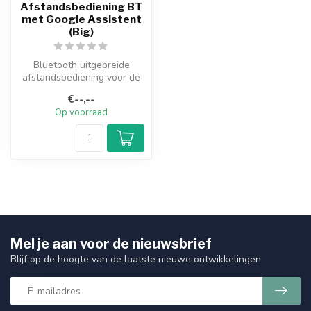
Afstandsbediening BT
met Google Assistent
(Big)
Bluetooth uitgebreide
afstandsbediening voor de
GoogleTV en AndroidTV
€--,--
boxen en T...
Op voorraad
Mel je aan voor de nieuwsbrief
Blijf op de hoogte van de laatste nieuwe ontwikkelingen