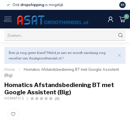
Ook
dropshipping
is mogelijk
Veel v
8.5
0
MENU
Ben je nog geen klant? Meld je aan en wordt vandaag nog
reseller van Asatgroothandel.nl !
Home
/
Homatics Afstandsbediening BT met Google Assistent
(Big)
Homatics Afstandsbediening BT met
Google Assistent (Big)
(0)
HOMATICS