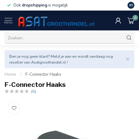
Ook
dropshipping
is mogelijk
Veel v
8.5
0
MENU
Ben je nog geen klant? Meld je aan en wordt vandaag nog
reseller van Asatgroothandel.nl !
Home
/
F-Connector Haaks
F-Connector Haaks
(0)