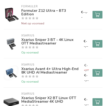
FORMULER
Formuler Z12 Ultra – BT3
€--,-
Edition
-
Niet op voorraad
XSARIUS
Xsarius Sniper 3 BT - 4K Linux
€-
OTT Mediastreamer
-,--
Op voorraad
XSARIUS
€-
Xsarius Avant 4+ Ultra High-End
-,--
8K UHD AI Mediastreamer
€-
-,--
Op voorraad
XSARIUS
Xsarius Sniper X2 BT Linux OTT
€-
MediaStreamer 4K UHD
-,--