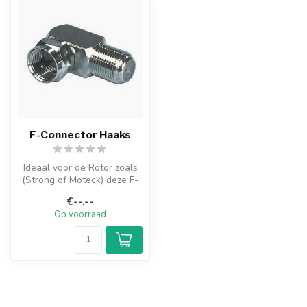
F-Connector Haaks
Ideaal voor de Rotor zoals
(Strong of Moteck) deze F-
connector zorgt ervoor dat
€--,--
...
Op voorraad