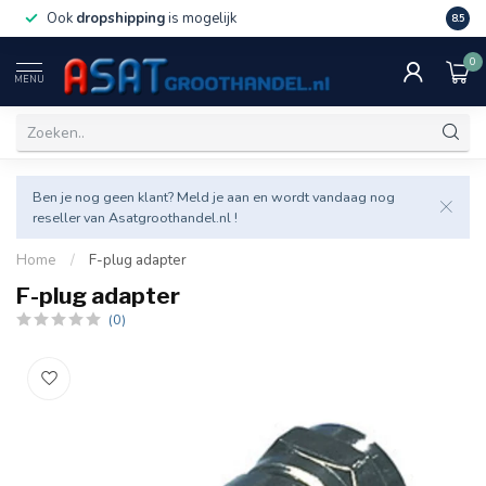
Ook
dropshipping
is mogelijk
Veel v
8.5
0
MENU
Ben je nog geen klant? Meld je aan en wordt vandaag nog
reseller van Asatgroothandel.nl !
Home
/
F-plug adapter
F-plug adapter
(0)