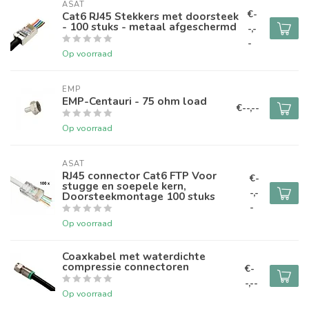
ASAT
€-
Cat6 RJ45 Stekkers met doorsteek
- 100 stuks - metaal afgeschermd
-,-
-
Op voorraad
EMP
EMP-Centauri - 75 ohm load
€--,--
Op voorraad
ASAT
RJ45 connector Cat6 FTP Voor
€-
stugge en soepele kern,
-,-
Doorsteekmontage 100 stuks
-
Op voorraad
Coaxkabel met waterdichte
compressie connectoren
€-
-,--
Op voorraad