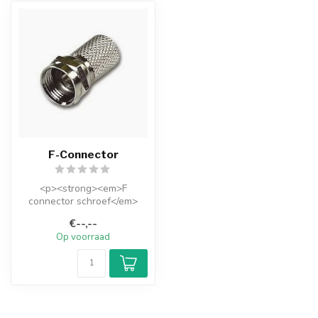
F-Connector
<p><strong><em>F
connector schroef</em>
</strong></p><br /><br />
€--,--
<p>Kies de juist...
Op voorraad