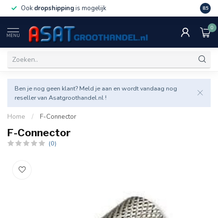
Ook
dropshipping
is mogelijk
Veel v
8.5
0
MENU
Ben je nog geen klant? Meld je aan en wordt vandaag nog
reseller van Asatgroothandel.nl !
Home
/
F-Connector
F-Connector
(0)