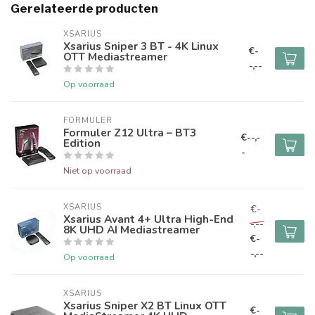
Gerelateerde producten
XSARIUS
Xsarius Sniper 3 BT - 4K Linux
€-
OTT Mediastreamer
-,--
Op voorraad
FORMULER
Formuler Z12 Ultra – BT3
€--,-
Edition
-
Niet op voorraad
XSARIUS
€-
Xsarius Avant 4+ Ultra High-End
-,--
8K UHD AI Mediastreamer
€-
-,--
Op voorraad
XSARIUS
Xsarius Sniper X2 BT Linux OTT
€-