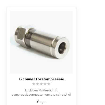
F-connector Compressie
Lucht en Waterdicht F
compressieconnector, om uw schotel of
catv installatie pro...
€--,--