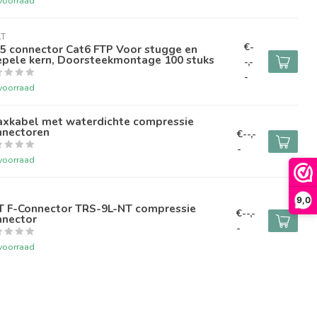
voorraad
AT
€-
5 connector Cat6 FTP Voor stugge en
epele kern, Doorsteekmontage 100 stuks
-,-
-
voorraad
axkabel met waterdichte compressie
nnectoren
€--,-
-
voorraad
T
9,0
T F-Connector TRS-9L-NT compressie
€--,-
nnector
-
voorraad