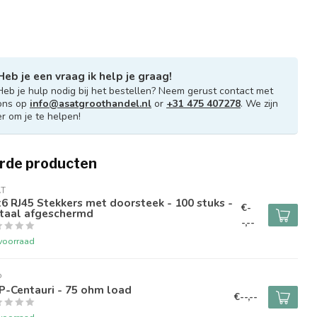
Heb je een vraag ik help je graag!
Heb je hulp nodig bij het bestellen? Neem gerust contact met
ons op
info@asatgroothandel.nl
or
+31 475 407278
. We zijn
er om je te helpen!
rde producten
AT
6 RJ45 Stekkers met doorsteek - 100 stuks -
€-
taal afgeschermd
-,--
voorraad
P
P-Centauri - 75 ohm load
€--,--