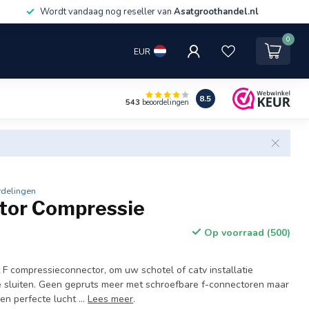
Wordt vandaag nog reseller van
Asatgroothandel.nl
0
EUR
8.5
543
beoordelingen
rdelingen
tor Compressie
Op voorraad (500)
 F compressieconnector, om uw schotel of catv installatie
e sluiten. Geen gepruts meer met schroefbare f-connectoren maar
n perfecte lucht ...
Lees meer
.