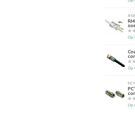
Op 
AS
RJ4
so
Op 
Co
co
Op 
PC
PC
co
Op 