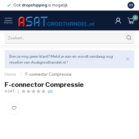
Ook
dropshipping
is mogelijk
Veel v
8.5
0
MENU
Ben je nog geen klant? Meld je aan en wordt vandaag nog
reseller van Asatgroothandel.nl !
Home
/
F-connector Compressie
F-connector Compressie
(0)
ASAT