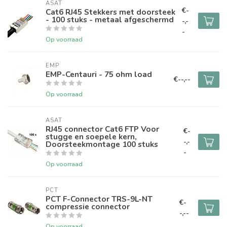
ASAT
€-
Cat6 RJ45 Stekkers met doorsteek
- 100 stuks - metaal afgeschermd
-,-
-
Op voorraad
EMP
EMP-Centauri - 75 ohm load
€--,--
Op voorraad
ASAT
RJ45 connector Cat6 FTP Voor
€-
stugge en soepele kern,
-,-
Doorsteekmontage 100 stuks
-
Op voorraad
PCT
PCT F-Connector TRS-9L-NT
€-
compressie connector
-,--
Op voorraad