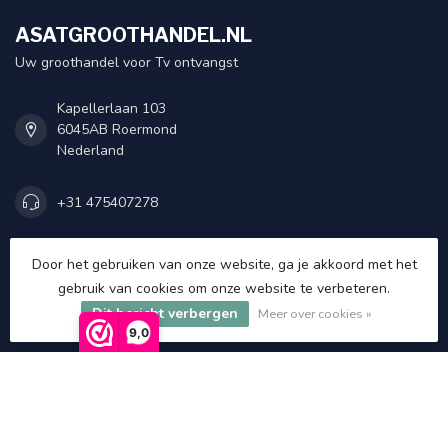
ASATGROOTHANDEL.NL
Uw groothandel voor Tv ontvangst
Kapellerlaan 103
6045AB Roermond
Nederland
+31 475407278
+31 475407278
Door het gebruiken van onze website, ga je akkoord met het
gebruik van cookies om onze website te verbeteren.
Dit bericht verbergen
Meer over cookies »
info@asatgroothandel.nl
9,0
Categorieën
Informatie