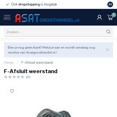
Ook
dropshipping
is mogelijk
Veel v
8.5
0
MENU
Ben je nog geen klant? Meld je aan en wordt vandaag nog
reseller van Asatgroothandel.nl !
Home
/
F-Afsluit weerstand
F-Afsluit weerstand
(0)