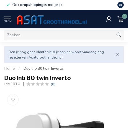
Ook
dropshipping
is mogelijk
Veel v
8.5
0
MENU
Ben je nog geen klant? Meld je aan en wordt vandaag nog
reseller van Asatgroothandel.nl !
Home
/
Duo lnb 80 twin Inverto
Duo lnb 80 twin Inverto
(0)
INVERTO