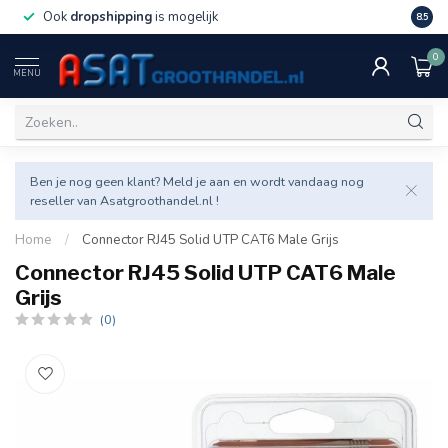
Ook
dropshipping
is mogelijk
Veel v
8.5
0
MENU
Ben je nog geen klant? Meld je aan en wordt vandaag nog
reseller van Asatgroothandel.nl !
Home
/
Connector RJ45 Solid UTP CAT6 Male Grijs
Connector RJ45 Solid UTP CAT6 Male
Grijs
(0)