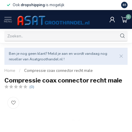
Ook
dropshipping
is mogelijk
Veel v
8.5
0
MENU
Ben je nog geen klant? Meld je aan en wordt vandaag nog
reseller van Asatgroothandel.nl !
Home
/
Compressie coax connector recht male
Compressie coax connector recht male
(0)