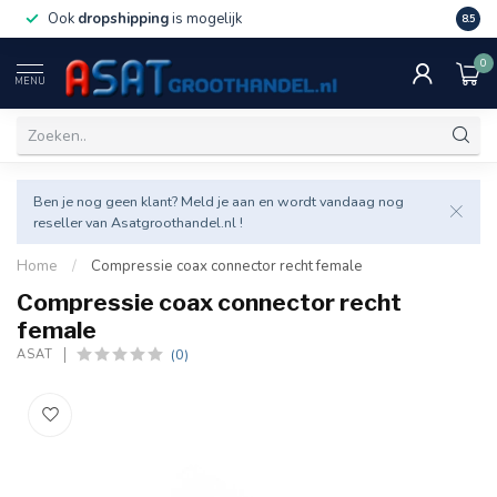
Ook
dropshipping
is mogelijk
Veel v
8.5
0
MENU
Ben je nog geen klant? Meld je aan en wordt vandaag nog
reseller van Asatgroothandel.nl !
Home
/
Compressie coax connector recht female
Compressie coax connector recht
female
(0)
ASAT