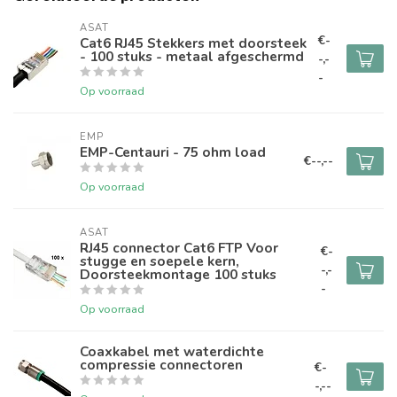
ASAT
€-
Cat6 RJ45 Stekkers met doorsteek
- 100 stuks - metaal afgeschermd
-,-
-
Op voorraad
EMP
EMP-Centauri - 75 ohm load
€--,--
Op voorraad
ASAT
RJ45 connector Cat6 FTP Voor
€-
stugge en soepele kern,
-,-
Doorsteekmontage 100 stuks
-
Op voorraad
Coaxkabel met waterdichte
compressie connectoren
€-
-,--