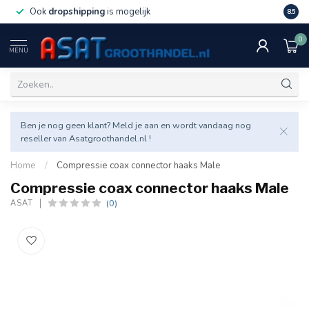
Ook
dropshipping
is mogelijk
Veel v
8.5
0
MENU
Ben je nog geen klant? Meld je aan en wordt vandaag nog
reseller van Asatgroothandel.nl !
Home
/
Compressie coax connector haaks Male
Compressie coax connector haaks Male
(0)
ASAT