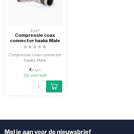
ASAT
Compressie coax
connector haaks Male
Compressie coax connector
haaks Male
€--,--
Op voorraad
Mel je aan voor de nieuwsbrief