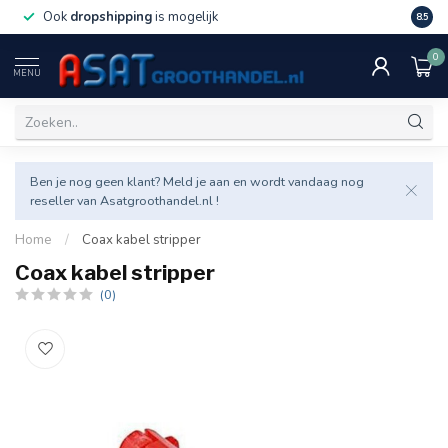
Ook
dropshipping
is mogelijk
Veel v
8.5
0
MENU
Ben je nog geen klant? Meld je aan en wordt vandaag nog
reseller van Asatgroothandel.nl !
Home
/
Coax kabel stripper
Coax kabel stripper
(0)