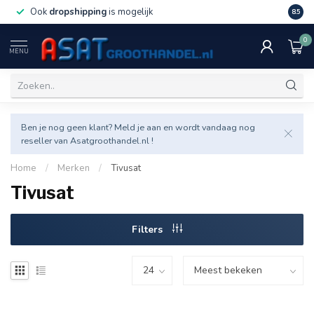
Ook
dropshipping
is mogelijk
Veel v
8.5
0
MENU
Ben je nog geen klant? Meld je aan en wordt vandaag nog
reseller van Asatgroothandel.nl !
Home
/
Merken
/
Tivusat
Tivusat
Filters