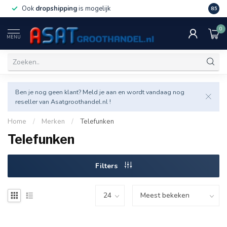
Ook
dropshipping
is mogelijk
Veel v
8.5
0
MENU
Ben je nog geen klant? Meld je aan en wordt vandaag nog
reseller van Asatgroothandel.nl !
Home
/
Merken
/
Telefunken
Telefunken
Filters