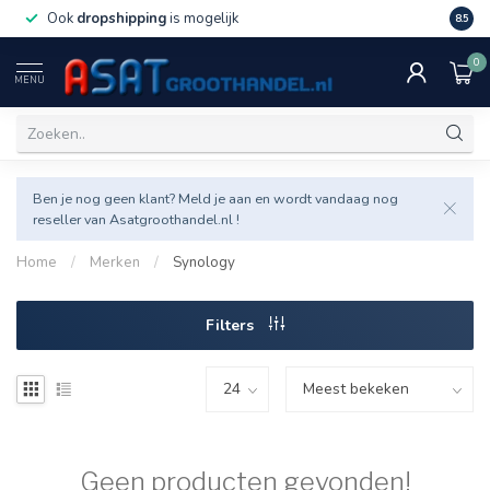
Ook
dropshipping
is mogelijk
Veel v
8.5
0
MENU
Ben je nog geen klant? Meld je aan en wordt vandaag nog
reseller van Asatgroothandel.nl !
Home
/
Merken
/
Synology
Filters
Geen producten gevonden!