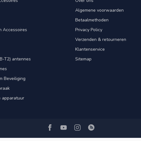
ccesoires
Over ons
Algemene voorwaarden
Betaalmethoden
n Accessoires
Privacy Policy
Verzenden & retourneren
Klantenservice
B-T2) antennes
Sitemap
nnes
m Beveiliging
praak
e apparatuur