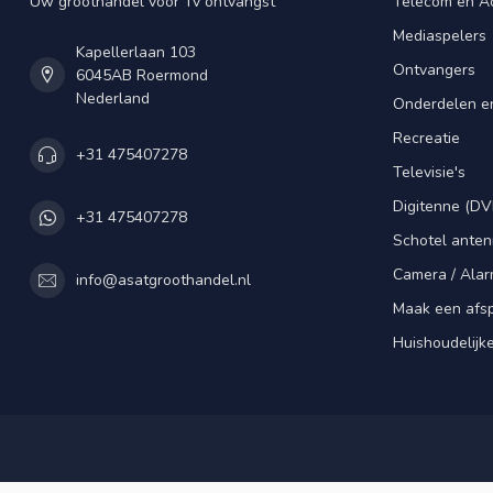
Uw groothandel voor Tv ontvangst
Telecom en A
Mediaspelers
Kapellerlaan 103
Ontvangers
6045AB Roermond
Nederland
Onderdelen e
Recreatie
+31 475407278
Televisie's
Digitenne (DV
+31 475407278
Schotel ante
Camera / Alar
info@asatgroothandel.nl
Maak een afs
Huishoudelijk