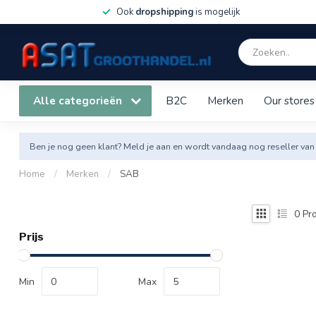
Ook
dropshipping
is mogelijk
Alle categorieën
B2C
Merken
Our stores
Ben je nog geen klant? Meld je aan en wordt vandaag nog reseller van
Home
/
Merken
/
SAB
0
Pro
Prijs
Min
Max