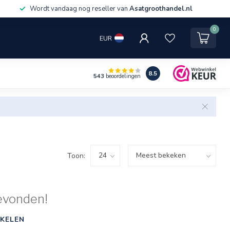
Wordt vandaag nog reseller van
Asatgroothandel.nl
0
EUR
8.5
543
beoordelingen
Toon:
evonden!
KELEN