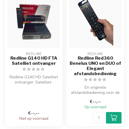
REDLINE
REDLINE
Redline G140 HD FTA
Redline Red360
Satelliet ontvanger
Benelux UNO en DUO of
Elegant
afstandsbediening
Redline G140 HD Satelliet
ontvanger. Satelliet-
ontvanger beeldoverdracht
En originele
in HD d...
afstandsbediening voor de
IPTV Box 7Line, RED
€--,--
Elegant, RED360, RED3...
Op voorraad
€--,--
Niet op voorraad