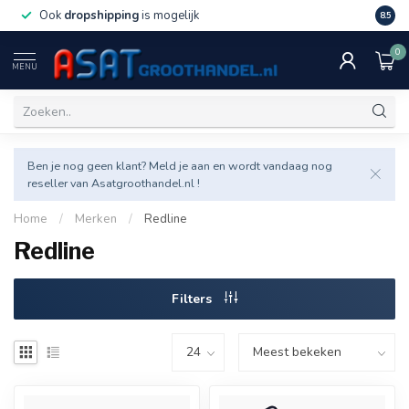
Ook
dropshipping
is mogelijk
Veel v
8.5
0
MENU
Ben je nog geen klant? Meld je aan en wordt vandaag nog
reseller van Asatgroothandel.nl !
Home
/
Merken
/
Redline
Redline
Filters