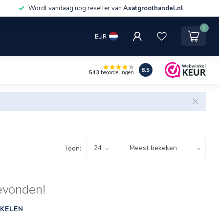
Wordt vandaag nog reseller van
Asatgroothandel.nl
0
EUR
8.5
543
beoordelingen
Toon:
evonden!
KELEN