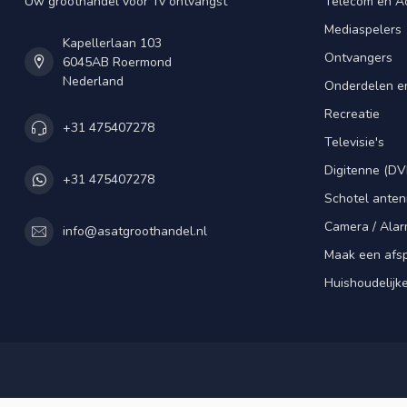
Uw groothandel voor Tv ontvangst
Telecom en A
Mediaspelers
Kapellerlaan 103
Ontvangers
6045AB Roermond
Nederland
Onderdelen e
Recreatie
+31 475407278
Televisie's
Digitenne (DV
+31 475407278
Schotel ante
Camera / Alar
info@asatgroothandel.nl
Maak een afs
Huishoudelijk