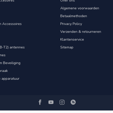
ccesoires
Over ons
Algemene voorwaarden
Betaalmethoden
n Accessoires
Privacy Policy
Verzenden & retourneren
Klantenservice
B-T2) antennes
Sitemap
nnes
m Beveiliging
praak
e apparatuur