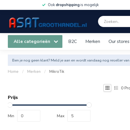
Ook
dropshipping
is mogelijk
Alle categorieën
B2C
Merken
Our stores
Ben je nog geen klant? Meld je aan en wordt vandaag nog reseller van
Home
/
Merken
/
MikroTik
0
Pro
Prijs
Min
Max