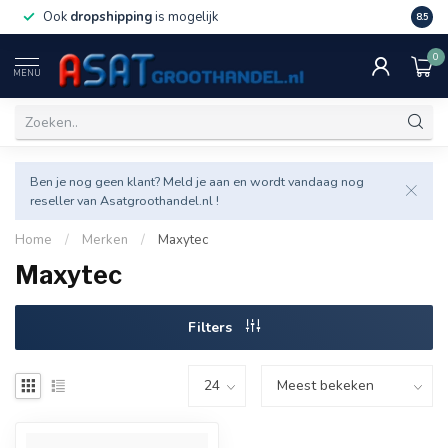
Ook
dropshipping
is mogelijk
Veel v
8.5
0
MENU
Ben je nog geen klant? Meld je aan en wordt vandaag nog
reseller van Asatgroothandel.nl !
Home
/
Merken
/
Maxytec
Maxytec
Filters