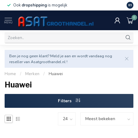
Ook
dropshipping
is mogelijk
Veel v
8.5
0
MENU
Ben je nog geen klant? Meld je aan en wordt vandaag nog
reseller van Asatgroothandel.nl !
Home
/
Merken
/
Huawei
Huawei
Filters