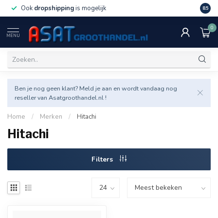
Ook
dropshipping
is mogelijk
Veel v
8.5
0
MENU
Ben je nog geen klant? Meld je aan en wordt vandaag nog
reseller van Asatgroothandel.nl !
Home
/
Merken
/
Hitachi
Hitachi
Filters