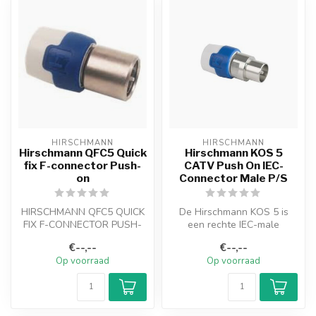
HIRSCHMANN
HIRSCHMANN
Hirschmann QFC5 Quick
Hirschmann KOS 5
fix F-connector Push-
CATV Push On IEC-
on
Connector Male P/S
HIRSCHMANN QFC5 QUICK
De Hirschmann KOS 5 is
FIX F-CONNECTOR PUSH-
een rechte IEC-male
ON Geschikt voor coax
connector met een zeer
€--,--
€--,--
kabels. Prijs p...
hoge afschermi...
Op voorraad
Op voorraad