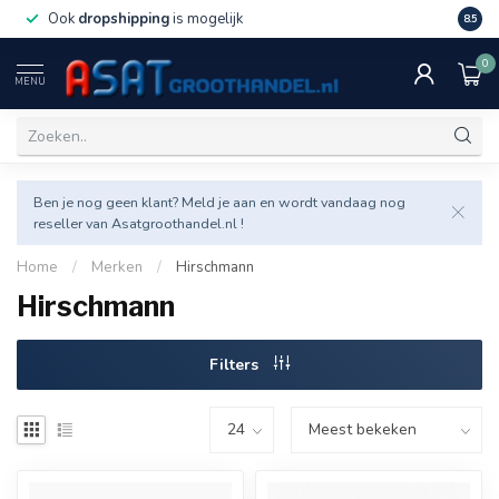
Ook
dropshipping
is mogelijk
Veel v
8.5
0
MENU
Ben je nog geen klant? Meld je aan en wordt vandaag nog
reseller van Asatgroothandel.nl !
Home
/
Merken
/
Hirschmann
Hirschmann
Filters