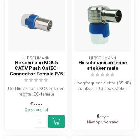
HIRSCHMANN
HIRSCHMANN
Hirschmann KOK 5
Hirschmann antenne
CATV Push On IEC-
stekker male
Connector Female P/S
Hoogfrequent dichte (85 dB)
De Hirschmann KOK 5 is een
haakse (IEC) coax steker
rechte IEC-female
met een zeer goede
connector met een zeer
trekontl...
€--,--
hoge afscher...
Op voorraad
€--,--
Niet op voorraad