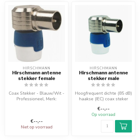
HIRSCHMANN
HIRSCHMANN
Hirschmann antenne
Hirschmann antenne
stekker female
stekker male
Coax Stekker - Blauw/Wit -
Hoogfrequent dichte (85 dB)
Professioneel, Merk:
haakse (IEC) coax steker
Hirschmann KOKWI 4, Type:
met een zeer goede
€--,--
Push-O...
trekontl...
Op voorraad
€--,--
Niet op voorraad