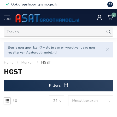
Ook
dropshipping
is mogelijk
Veel v
8.5
0
MENU
Ben je nog geen klant? Meld je aan en wordt vandaag nog
reseller van Asatgroothandel.nl !
Home
/
Merken
/
HGST
HGST
Filters