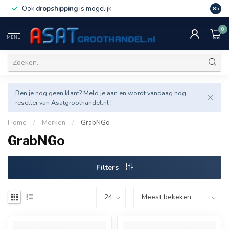
Ook
dropshipping
is mogelijk
Veel v
8.5
0
MENU
Ben je nog geen klant? Meld je aan en wordt vandaag nog
reseller van Asatgroothandel.nl !
Home
/
Merken
/
GrabNGo
GrabNGo
Filters