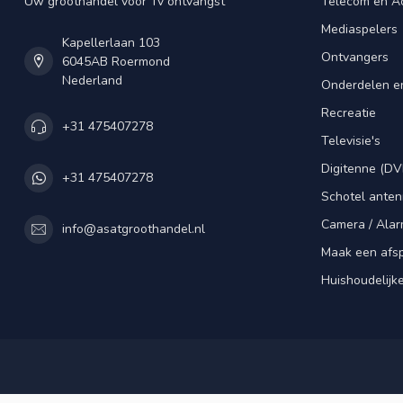
Uw groothandel voor Tv ontvangst
Telecom en A
Mediaspelers
Kapellerlaan 103
Ontvangers
6045AB Roermond
Nederland
Onderdelen e
Recreatie
+31 475407278
Televisie's
Digitenne (DV
+31 475407278
Schotel ante
Camera / Alar
info@asatgroothandel.nl
Maak een afs
Huishoudelijk