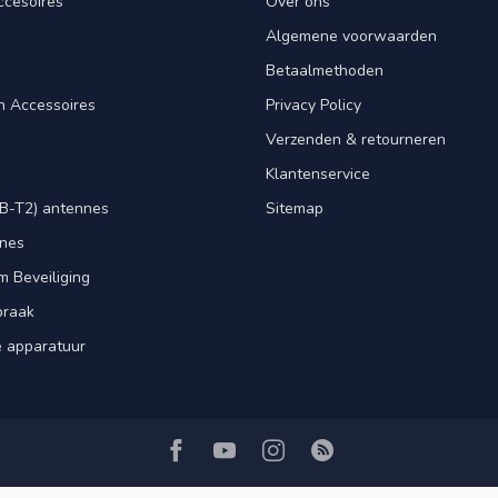
ccesoires
Over ons
Algemene voorwaarden
Betaalmethoden
n Accessoires
Privacy Policy
Verzenden & retourneren
Klantenservice
B-T2) antennes
Sitemap
nnes
m Beveiliging
praak
e apparatuur