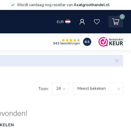
Wordt vandaag nog reseller van
Asatgroothandel.nl
0
EUR
8.5
543
beoordelingen
Toon:
evonden!
KELEN