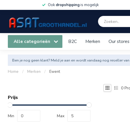
Ook
dropshipping
is mogelijk
Alle categorieën
B2C
Merken
Our stores
Ben je nog geen klant? Meld je aan en wordt vandaag nog reseller van
Home
/
Merken
/
Ewent
0
Pro
Prijs
Min
Max