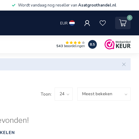
Wordt vandaag nog reseller van
Asatgroothandel.nl
0
EUR
8.5
543
beoordelingen
Toon:
evonden!
KELEN