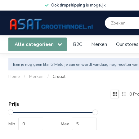
Ook
dropshipping
is mogelijk
Alle categorieën
B2C
Merken
Our stores
Ben je nog geen klant? Meld je aan en wordt vandaag nog reseller van
Home
/
Merken
/
Crucial
0
Pro
Prijs
Min
Max