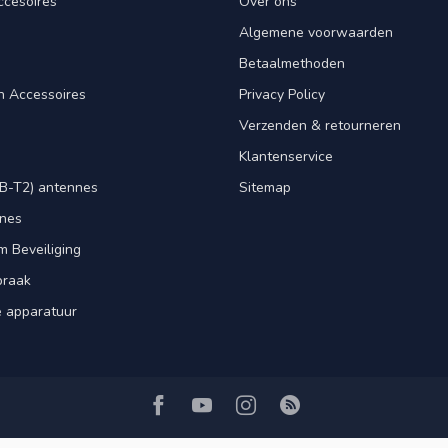
ccesoires
Over ons
Algemene voorwaarden
Betaalmethoden
n Accessoires
Privacy Policy
Verzenden & retourneren
Klantenservice
B-T2) antennes
Sitemap
nnes
m Beveiliging
praak
e apparatuur