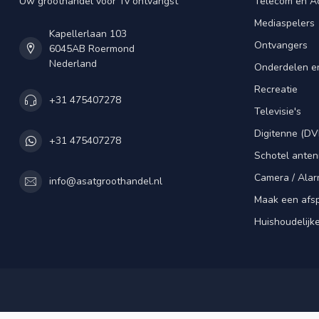
Uw groothandel voor Tv ontvangst
Telecom en A
Mediaspelers
Kapellerlaan 103
Ontvangers
6045AB Roermond
Nederland
Onderdelen e
Recreatie
+31 475407278
Televisie's
Digitenne (DV
+31 475407278
Schotel ante
Camera / Alar
info@asatgroothandel.nl
Maak een afs
Huishoudelijk