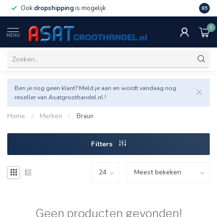
Ook
dropshipping
is mogelijk
Veel v
8.5
0
MENU
Ben je nog geen klant? Meld je aan en wordt vandaag nog
reseller van Asatgroothandel.nl !
Home
/
Merken
/
Braun
Filters
Geen producten gevonden!