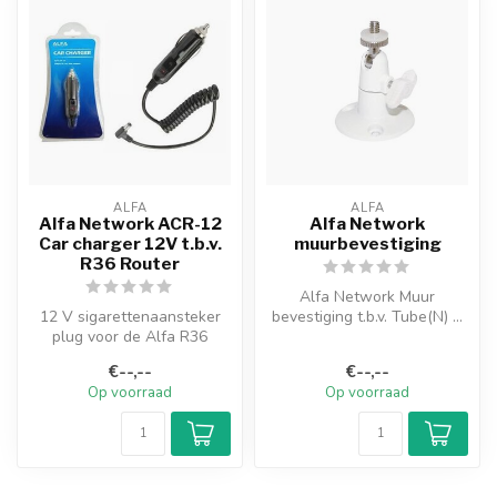
ALFA
ALFA
Alfa Network ACR-12
Alfa Network
Car charger 12V t.b.v.
muurbevestiging
R36 Router
Alfa Network Muur
12 V sigarettenaansteker
bevestiging t.b.v. Tube(N) ...
plug voor de Alfa R36
router De Alfa Network
€--,--
€--,--
ACR-12 sig...
Op voorraad
Op voorraad