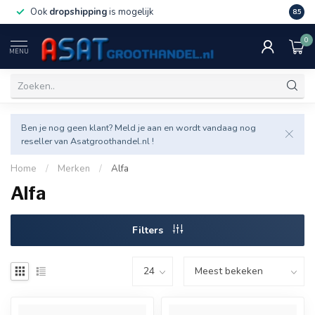
Ook
dropshipping
is mogelijk
Veel v
8.5
0
MENU
Ben je nog geen klant? Meld je aan en wordt vandaag nog
reseller van Asatgroothandel.nl !
Home
/
Merken
/
Alfa
Alfa
Filters