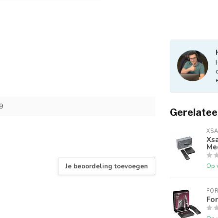
9
Gerelatee
XSA
Xsa
Me
Op 
Je beoordeling toevoegen
FO
For