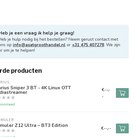
Heb je een vraag ik help je graag!
Heb je hulp nodig bij het bestellen? Neem gerust contact met
ons op
info@asatgroothandel.nl
or
+31 475 407278
. We zijn
er om je te helpen!
rde producten
RIUS
rius Sniper 3 BT - 4K Linux OTT
€--,-
diastreamer
-
voorraad
RMULER
muler Z12 Ultra – BT3 Edition
€--,--