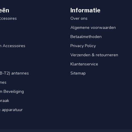
eën
Informatie
ccesoires
Over ons
Algemene voorwaarden
Betaalmethoden
n Accessoires
Privacy Policy
Verzenden & retourneren
Klantenservice
B-T2) antennes
Sitemap
nnes
m Beveiliging
praak
e apparatuur