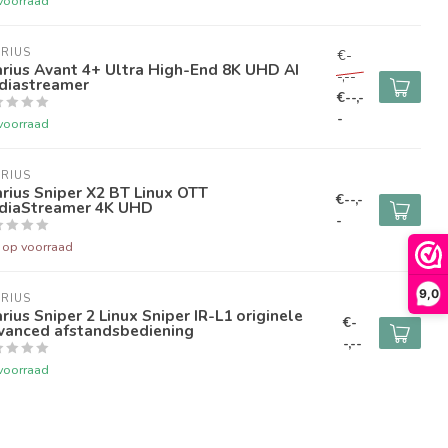
voorraad
RIUS
€-
rius Avant 4+ Ultra High-End 8K UHD AI
-,--
diastreamer
€--,-
-
voorraad
RIUS
rius Sniper X2 BT Linux OTT
€--,-
diaStreamer 4K UHD
-
t op voorraad
9,0
RIUS
rius Sniper 2 Linux Sniper IR-L1 originele
€-
vanced afstandsbediening
-,--
voorraad