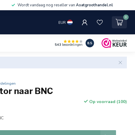
Wordt vandaag nog reseller van
Asatgroothandel.nl
0
EUR
8.5
543
beoordelingen
rdelingen
tor naar BNC
Op voorraad (100)
NC