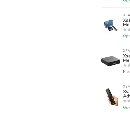
Op 
XSA
Xsa
Me
Op 
XSA
Xsa
Me
Nie
XSA
Xsa
Ad
Op 