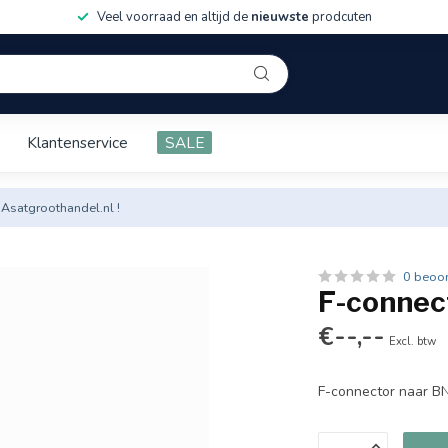
Veel voorraad en altijd de
nieuwste
prodcuten
Klantenservice
SALE
 Asatgroothandel.nl !
0 beoo
F-connec
€--,--
Excl. btw
F-connector naar B