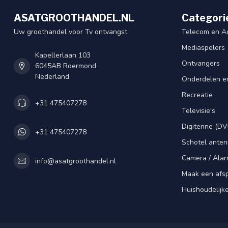
ASATGROOTHANDEL.NL
Categori
Uw groothandel voor Tv ontvangst
Telecom en A
Mediaspelers
Kapellerlaan 103
Ontvangers
6045AB Roermond
Nederland
Onderdelen e
Recreatie
+31 475407278
Televisie's
Digitenne (DV
+31 475407278
Schotel ante
Camera / Alar
info@asatgroothandel.nl
Maak een afs
Huishoudelijk