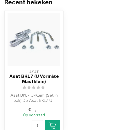
Recent bekeken
ASAT
Asat BKL7 (U Vormige
Mastklem)
Asat BKL7 U-Klem (Set in
zak) De Asat BKL7 U-
Klemmen van het merk Asat
€--,--
voor het ...
Op voorraad