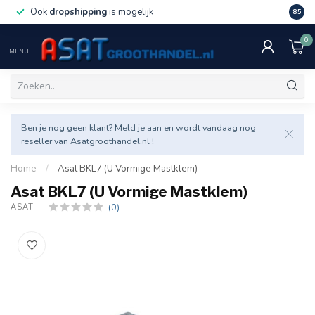
Ook
dropshipping
is mogelijk
Veel v
8.5
0
MENU
Ben je nog geen klant? Meld je aan en wordt vandaag nog
reseller van Asatgroothandel.nl !
Home
/
Asat BKL7 (U Vormige Mastklem)
Asat BKL7 (U Vormige Mastklem)
(0)
ASAT