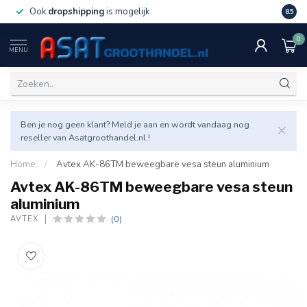
Ook
dropshipping
is mogelijk
Veel v
8.5
0
MENU
Ben je nog geen klant? Meld je aan en wordt vandaag nog
reseller van Asatgroothandel.nl !
Home
/
Avtex AK-86TM beweegbare vesa steun aluminium
Avtex AK-86TM beweegbare vesa steun
aluminium
(0)
AVTEX