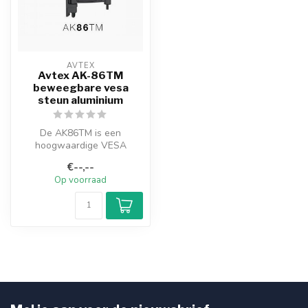
AVTEX
Avtex AK-86TM
beweegbare vesa
steun aluminium
De AK86TM is een
hoogwaardige VESA
montage oplossing gemaakt
€--,--
van lichtgewicht al...
Op voorraad