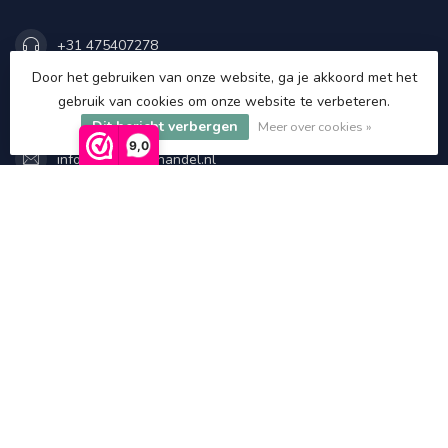
+31 475407278
Door het gebruiken van onze website, ga je akkoord met het
gebruik van cookies om onze website te verbeteren.
+31 475407278
Dit bericht verbergen
Meer over cookies »
9,0
info@asatgroothandel.nl
Categorieën
Informatie
Mijn account