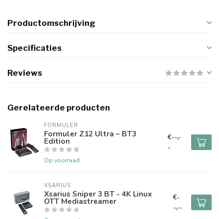
Productomschrijving
Specificaties
Reviews
Gerelateerde producten
FORMULER
Formuler Z12 Ultra – BT3
€--,-
Edition
-
Op voorraad
XSARIUS
Xsarius Sniper 3 BT - 4K Linux
€-
OTT Mediastreamer
-,--