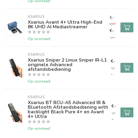
Op voorraad
XSARIUS
€-
Xsarius Avant 4+ Ultra High-End
-,--
8K UHD AI Mediastreamer
€-
-,--
Op voorraad
XSARIUS
Xsarius Sniper 2 Linux Sniper IR-L1
€-
originele Advanced
-,-
afstandsbediening
-
Op voorraad
XSARIUS
Xsarius BT RCU-A5 Advanced IR &
€-
Bluetooth Afstandsbediening with
backlight Black Pure 4+ en Avant
-,-
4+ Ultra
-
Op voorraad