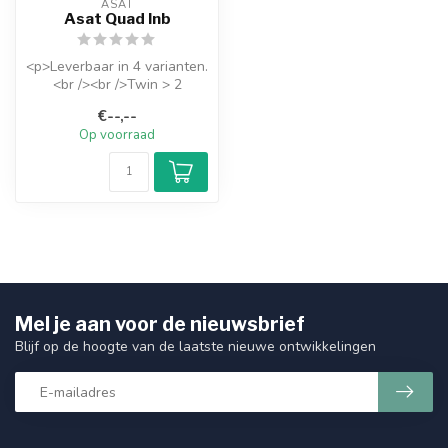
ASAT
Asat Quad lnb
<p>Leverbaar in 4 varianten.
<br /><br />Twin > 2
uitgangen.<br />Quad > 4
€--,--
uitgan...
Op voorraad
Mel je aan voor de nieuwsbrief
Blijf op de hoogte van de laatste nieuwe ontwikkelingen