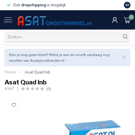
Ook
dropshipping
is mogelijk
Veel v
8.5
0
MENU
Ben je nog geen klant? Meld je aan en wordt vandaag nog
reseller van Asatgroothandel.nl !
Home
/
Asat Quad lnb
Asat Quad lnb
(0)
ASAT