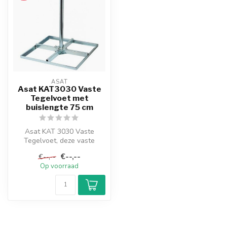
ASAT
Asat KAT3030 Vaste
Tegelvoet met
buislengte 75 cm
Asat KAT 3030 Vaste
Tegelvoet, deze vaste
degelijke tegelvoet kun je
€--,--
€--,--
met behulp ...
Op voorraad