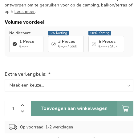
ontworpen om te gebruiken voor op de camping, balkon/terras of
op h
Lees meer
.
Volume voordeel
No discount
5%
Korting
10%
Korting
1 Piece
3 Pieces
6 Pieces
€--,--
€--,--
/ Stuk
€--,--
/ Stuk
Extra verlengbuis:
*
Toevoegen aan winkelwagen
Op voorraad: 1-2 werkdagen