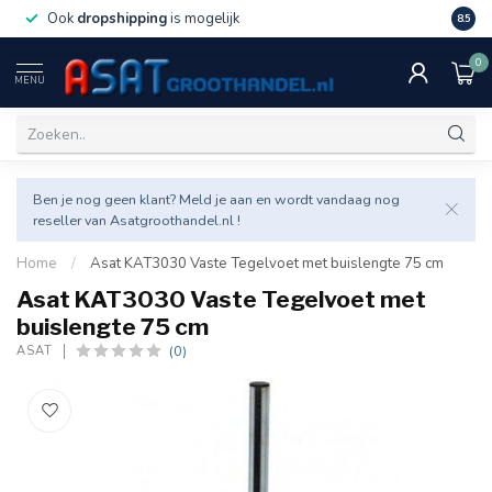
Ook
dropshipping
is mogelijk
Veel v
8.5
0
MENU
Ben je nog geen klant? Meld je aan en wordt vandaag nog
reseller van Asatgroothandel.nl !
Home
/
Asat KAT3030 Vaste Tegelvoet met buislengte 75 cm
Asat KAT3030 Vaste Tegelvoet met
buislengte 75 cm
(0)
ASAT