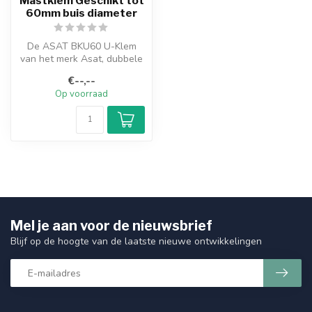
Mastklem Geschikt tot
60mm buis diameter
De ASAT BKU60 U-Klem
van het merk Asat, dubbele
buisklem voor het monteren
€--,--
van s...
Op voorraad
Mel je aan voor de nieuwsbrief
Blijf op de hoogte van de laatste nieuwe ontwikkelingen