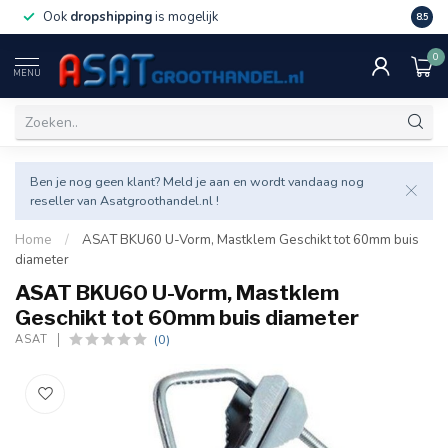
Ook
dropshipping
is mogelijk
Veel v
8.5
0
MENU
Ben je nog geen klant? Meld je aan en wordt vandaag nog
reseller van Asatgroothandel.nl !
Home
/
ASAT BKU60 U-Vorm, Mastklem Geschikt tot 60mm buis
diameter
ASAT BKU60 U-Vorm, Mastklem
Geschikt tot 60mm buis diameter
(0)
ASAT