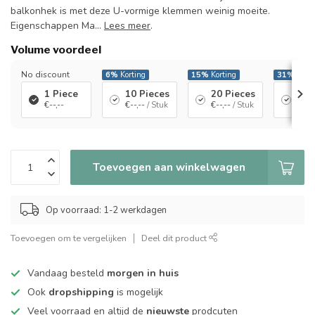
balkonhek is met deze U-vormige klemmen weinig moeite.
Eigenschappen Ma...
Lees meer
.
Volume voordeel
No discount
6%
Korting
15%
Korting
31%
Korti
1 Piece
10 Pieces
20 Pieces
50 
€--,--
€--,--
/ Stuk
€--,--
/ Stuk
€--,-
Toevoegen aan winkelwagen
Op voorraad: 1-2 werkdagen
Toevoegen om te vergelijken
Deel dit product
Vandaag besteld
morgen in huis
Ook
dropshipping
is mogelijk
Veel voorraad en altijd de
nieuwste
prodcuten