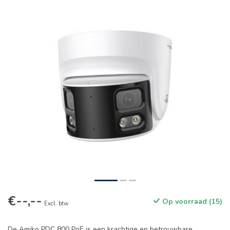
€--,--
Op voorraad (15)
Excl. btw
De Amiko PDC 800 PoE is een krachtige en betrouwbare