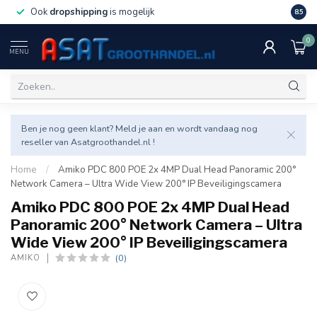
Ook
dropshipping
is mogelijk
Veel v
8.5
0
MENU
Ben je nog geen klant? Meld je aan en wordt vandaag nog
reseller van Asatgroothandel.nl !
Home
/
Amiko PDC 800 POE 2x 4MP Dual Head Panoramic 200°
Network Camera – Ultra Wide View 200° IP Beveiligingscamera
Amiko PDC 800 POE 2x 4MP Dual Head
Panoramic 200° Network Camera – Ultra
Wide View 200° IP Beveiligingscamera
(0)
AMIKO